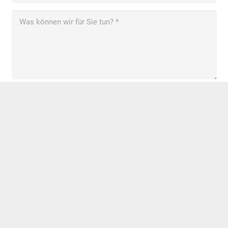
Bitte beantworten Sie die Sicherheitsfrage:
21 - 2 = ?
Anfrage absenden
[just_icon icon_type=“custom“
icon_img=“id^83|url^https://dpdev.ppapi.de/wp-
content/uploads/2019/10/dp_logo_-
Standard.svg|caption^null|alt^null|title^dp_logo_